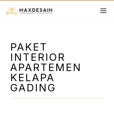
Langsung
ke
isi
Me
PAKET
INTERIOR
APARTEMEN
KELAPA
GADING