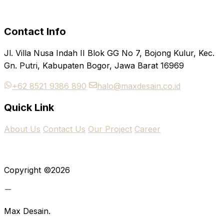
Instagram
LinkedIn
Facebook
Contact Info
Jl. Villa Nusa Indah II Blok GG No 7, Bojong Kulur, Kec.
Gn. Putri, Kabupaten Bogor, Jawa Barat 16969
+62 8521 9386 890
halo@maxdesain.co.id
Quick Link
About Us
Contact Us
Our Project
Career
Copyright ©2026
Max Desain.