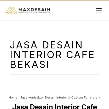
Langsung
ke
isi
Me
JASA DESAIN
INTERIOR CAFE
BEKASI
Home : Jasa Kontraktor Desain Interior & Custom Furniture
»
Article
»
Jasa Desain Interior Cafe Bekasi
Jasa Desain Interior Cafe