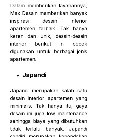
Dalam memberikan layanannya,
Max Desain memberikan banyak
inspirasi desain interior
apartemen terbaik. Tak hanya
keren dan unik, desain-desain
interior berikut ini cocok
digunakan untuk berbagai jenis
apartemen.
Japandi
Japandi merupakan salah satu
desain interior apartemen yang
minimalis. Tak hanya itu, gaya
desain ini juga low maintenance
sehingga biaya yang dibutuhkan
tidak terlalu banyak. Japandi
sendiri merupakan kependekan