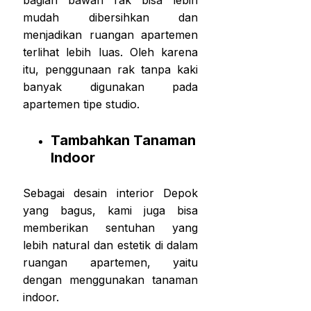
bagian bawah rak bisa lebih
mudah dibersihkan dan
menjadikan ruangan apartemen
terlihat lebih luas. Oleh karena
itu, penggunaan rak tanpa kaki
banyak digunakan pada
apartemen tipe
studio.
Tambahkan Tanaman
Indoor
Sebagai desain interior Depok
yang bagus, kami juga bisa
memberikan sentuhan yang
lebih natural dan estetik di dalam
ruangan apartemen, yaitu
dengan menggunakan tanaman
indoor.