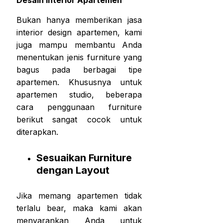
Bukan hanya memberika
n jasa
interior design
apartemen, kami
juga mampu membantu Anda
menentukan jenis furniture yang
bagus pada berbagai tipe
apartemen. Khususnya untuk
apartemen studio, beberapa
cara penggunaan furniture
berikut sangat cocok untuk
diterapkan.
Sesuaikan Furniture
dengan Layout
Jika memang apartemen tidak
terlalu bear, maka kami akan
menyarankan Anda untuk