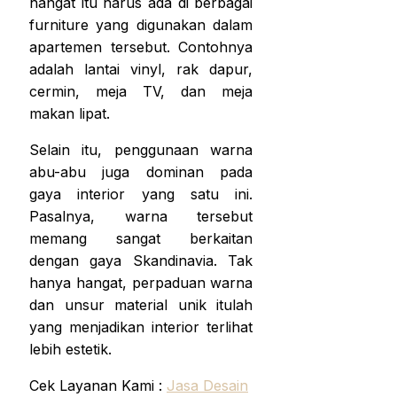
hangat itu harus ada di berbagai
furniture yang digunakan dalam
apartemen tersebut. Contohnya
adalah lantai vinyl, rak dapur,
cermin, meja TV, dan meja
makan lipat.
Selain itu, penggunaan warna
abu-abu juga dominan pada
gaya interior yang satu ini.
Pasalnya, warna tersebut
memang sangat berkaitan
dengan gaya Skandinavia. Tak
hanya hangat, perpaduan warna
dan unsur material unik itulah
yang menjadikan interior terlihat
lebih estetik.
Cek Layanan Kami :
Jasa Desain