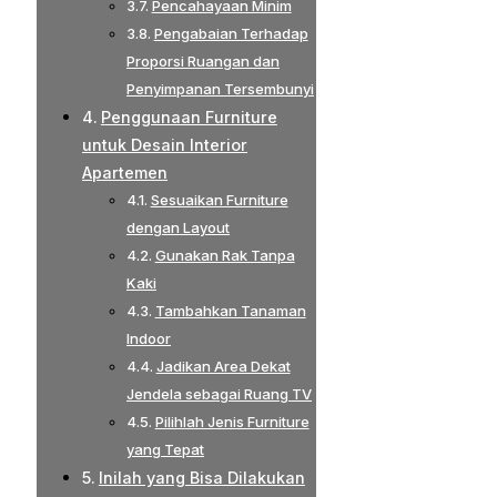
Pencahayaan Minim
Pengabaian Terhadap
Proporsi Ruangan dan
Penyimpanan Tersembunyi
Penggunaan Furniture
untuk Desain Interior
Apartemen
Sesuaikan Furniture
dengan Layout
Gunakan Rak Tanpa
Kaki
Tambahkan Tanaman
Indoor
Jadikan Area Dekat
Jendela sebagai Ruang TV
Pilihlah Jenis Furniture
yang Tepat
Inilah yang Bisa Dilakukan