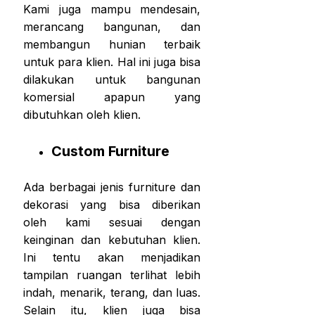
Kami juga mampu mendesain,
merancang bangunan, dan
membangun hunian terbaik
untuk para klien. Hal ini juga bisa
dilakukan untuk bangunan
komersial apapun yang
dibutuhkan oleh klien.
Custom Furniture
Ada berbagai jenis furniture dan
dekorasi yang bisa diberikan
oleh kami sesuai dengan
keinginan dan kebutuhan klien.
Ini tentu akan menjadikan
tampilan ruangan terlihat lebih
indah, menarik, terang, dan luas.
Selain itu, klien juga bisa