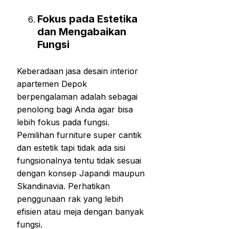
Fokus pada Estetika
dan Mengabaikan
Fungsi
Keberadaan jasa desain interior
apartemen Depok
berpengalaman adalah sebagai
penolong bagi Anda agar bisa
lebih fokus pada fungsi.
Pemilihan furniture super cantik
dan estetik tapi tidak ada sisi
fungsionalnya tentu tidak sesuai
dengan konsep Japandi maupun
Skandinavia. Perhatikan
penggunaan rak yang lebih
efisien atau meja dengan banyak
fungsi.