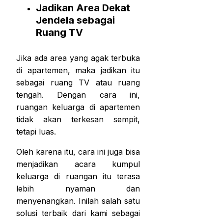
Jadikan Area Dekat
Jendela sebagai
Ruang TV
Jika ada area yang agak terbuka
di apartemen, maka jadikan itu
sebagai ruang TV atau ruang
tengah. Dengan cara ini,
ruangan keluarga di apartemen
tidak akan terkesan sempit,
tetapi luas.
Oleh karena itu, cara ini juga bisa
menjadikan acara kumpul
keluarga di ruangan itu terasa
lebih nyaman dan
menyenangkan. Inilah salah satu
solusi terbaik dari kami sebagai