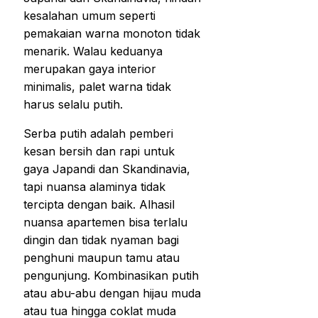
kesalahan umum seperti
pemakaian warna monoton tidak
menarik. Walau keduanya
merupakan gaya interior
minimalis, palet warna tidak
harus selalu putih.
Serba putih adalah pemberi
kesan bersih dan rapi untuk
gaya Japandi dan Skandinavia,
tapi nuansa alaminya tidak
tercipta dengan baik. Alhasil
nuansa apartemen bisa terlalu
dingin dan tidak nyaman bagi
penghuni maupun tamu atau
pengunjung. Kombinasikan putih
atau abu-abu dengan hijau muda
atau tua hingga coklat muda