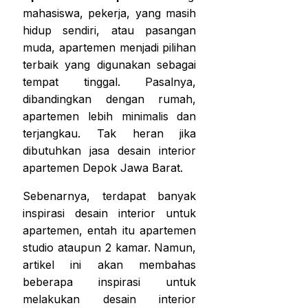
mahasiswa, pekerja, yang masih
hidup sendiri, atau pasangan
muda, apartemen menjadi pilihan
terbaik yang digunakan sebagai
tempat tinggal. Pasalnya,
dibandingkan dengan rumah,
apartemen lebih minimalis dan
terjangkau. Tak heran jika
dibutuhkan jasa desain interior
apartemen Depok Jawa Barat.
Sebenarnya, terdapat banyak
inspirasi desain interior untuk
apartemen, entah itu apartemen
studio ataupun 2 kamar. Namun,
artikel ini akan membahas
beberapa inspirasi untuk
melakukan desain interior