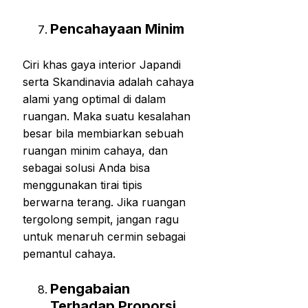
Pencahayaan Minim
Ciri khas gaya interior Japandi
serta Skandinavia adalah cahaya
alami yang optimal di dalam
ruangan. Maka suatu kesalahan
besar bila membiarkan sebuah
ruangan minim cahaya, dan
sebagai solusi Anda bisa
menggunakan tirai tipis
berwarna terang. Jika ruangan
tergolong sempit, jangan ragu
untuk menaruh cermin sebagai
pemantul cahaya.
Pengabaian
Terhadap Proporsi