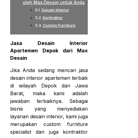
oleh Max Desain untuk Anda
Desain Interior
Kontraktor
Custom Furniture
Jasa Desain Interior
Apartemen Depok dari Max
Desain
Jika Anda sedang mencari jasa
desain interior apartemen terbaik
di wilayah Depok dan
Jawa
Barat
, maka kami adalah
jawaban terbaiknya. Sebagai
bisnis yang menyediakan
layanan desain interior, kami juga
merupakan custom furniture
specialist dan juga kontraktor