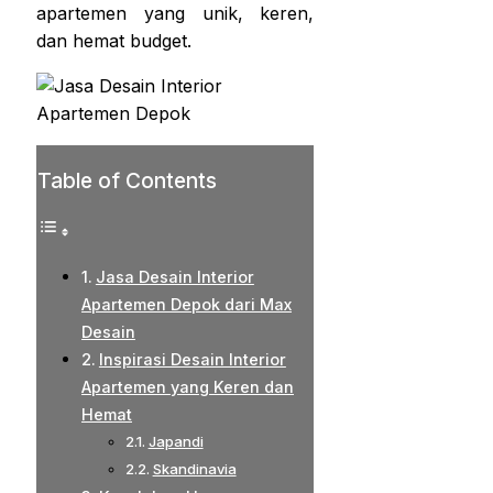
apartemen yang unik, keren,
dan hemat budget.
Table of Contents
Jasa Desain Interior
Apartemen Depok dari Max
Desain
Inspirasi Desain Interior
Apartemen yang Keren dan
Hemat
Japandi
Skandinavia