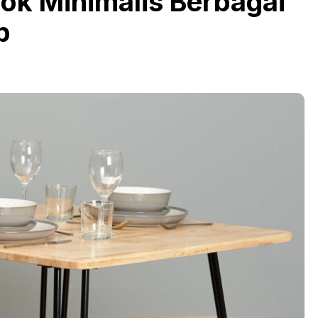
ok Minimalis Berbagai
p