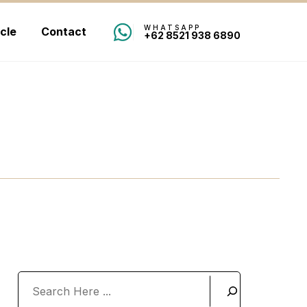
WHATSAPP
icle
Contact
+62 8521 938 6890
Search