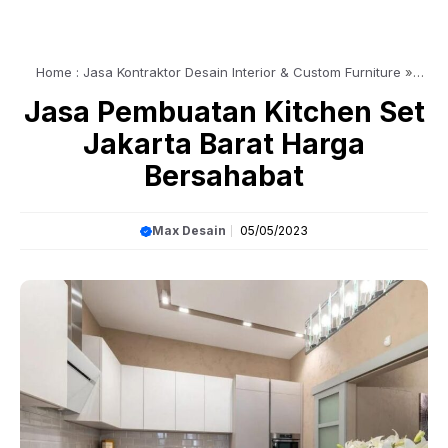
Home : Jasa Kontraktor Desain Interior & Custom Furniture
»
Article
»
Jasa Pembuatan Kitchen Set Jakarta Barat Harga
Jasa Pembuatan Kitchen Set
Bersahabat
Jakarta Barat Harga
Bersahabat
Max Desain
05/05/2023