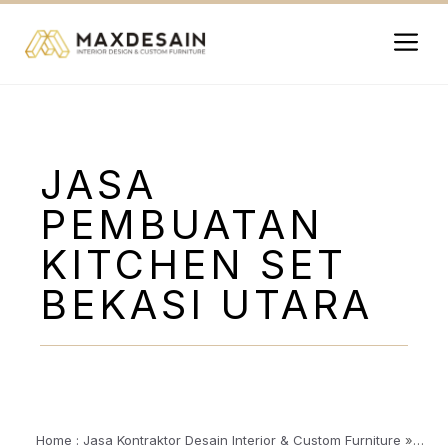
Langsung
ke
isi
Me
JASA
PEMBUATAN
KITCHEN SET
BEKASI UTARA
Home : Jasa Kontraktor Desain Interior & Custom Furniture
»