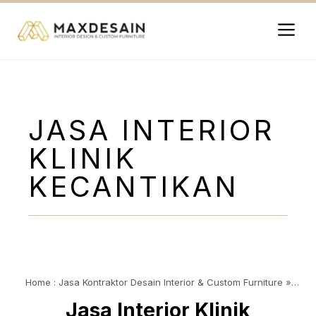
Langsung
ke
isi
Me
JASA INTERIOR
KLINIK
KECANTIKAN
Home : Jasa Kontraktor Desain Interior & Custom Furniture
»
Article
»
Jasa Interior Klinik Kecantikan
Jasa Interior Klinik