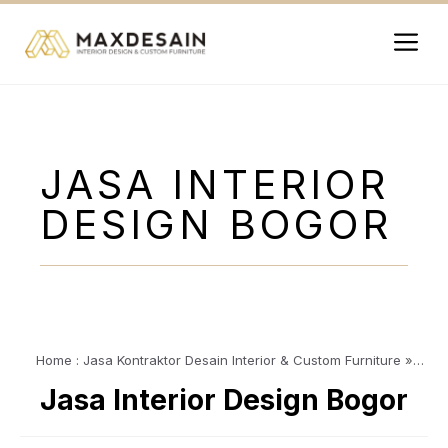
Langsung
ke
isi
Me
JASA INTERIOR
DESIGN BOGOR
Home : Jasa Kontraktor Desain Interior & Custom Furniture
»
Article
»
Jasa Interior Design Bogor
Jasa Interior Design Bogor