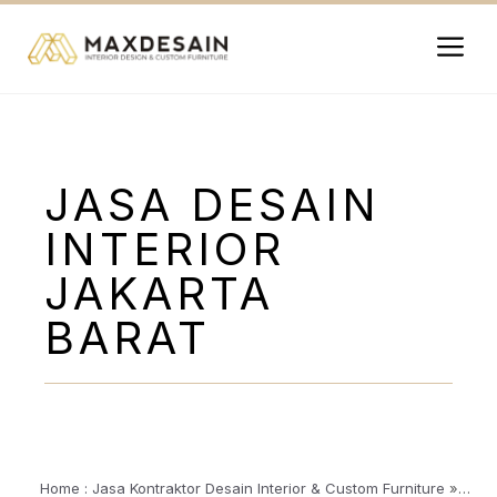
Langsung
ke
isi
Me
JASA DESAIN
INTERIOR
JAKARTA
BARAT
Home : Jasa Kontraktor Desain Interior & Custom Furniture
»