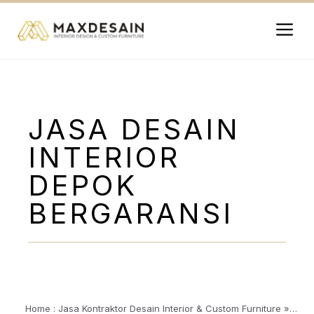
Langsung
ke
isi
Me
JASA DESAIN
INTERIOR
DEPOK
BERGARANSI
Home : Jasa Kontraktor Desain Interior & Custom Furniture
»