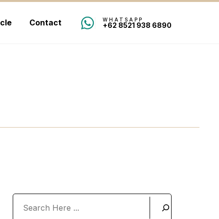
WHATSAPP
icle
Contact
+62 8521 938 6890
Search