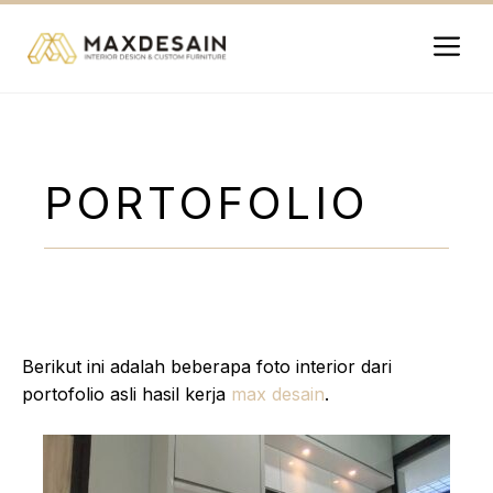
Langsung
ke
isi
Me
PORTOFOLIO
Berikut ini adalah beberapa foto interior dari
portofolio asli hasil kerja
max desain
.